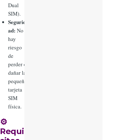
Dual
SIM).
Segurid
ad:
No
hay
riesgo
de
perder o
dañar la
pequeña
tarjeta
SIM
física.
⚙️
Requi