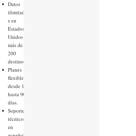
Datos
ilimitado
s en
Estados
Unidos y
más de
200
destinos.
Planes
flexibles
desde 1
hasta 90
días.
Soporte
técnico
en
español