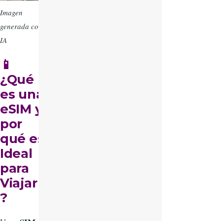
Imagen
generada con
IA
📱
¿Qué
es una
eSIM y
por
qué es
Ideal
para
Viajar
?