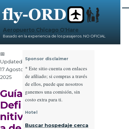
Pasar al contenido principal
Me
Aeropuerto Chicago O'Hare
Basado en la experiencia de los pasajeros. NO OFICIAL
📅
Sponsor disclaimer
Updated:
* Este sitio cuenta con enlaces
17 Agosto
de afiliado; si compras a través
2025
de ellos, puede que nosotros
Guía
ganemos una comisión, sin
costo extra para ti.
Defi
Hotel
nitiv
a de
Buscar hospedaje cerca