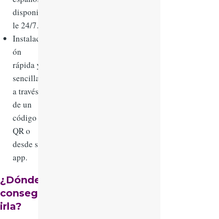
disponib
le 24/7.
Instalaci
ón
rápida y
sencilla
a través
de un
código
QR o
desde su
app.
¿Dónde
consegu
irla?