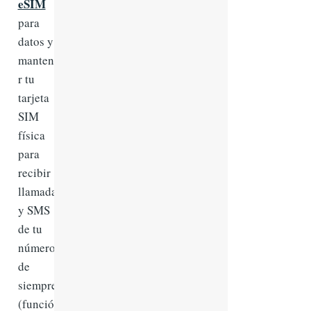
eSIM
para
datos y
mantene
r tu
tarjeta
SIM
física
para
recibir
llamadas
y SMS
de tu
número
de
siempre
(función