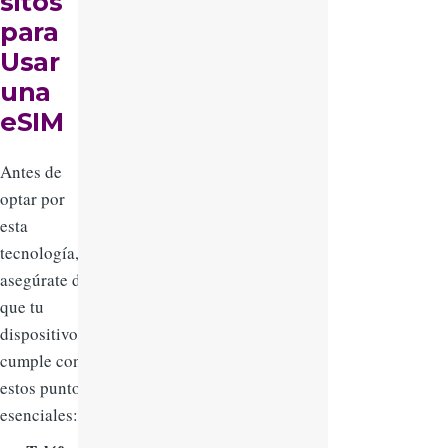
sitos
para
Usar
una
eSIM
Antes de
optar por
esta
tecnología,
asegúrate de
que tu
dispositivo
cumple con
estos puntos
esenciales: