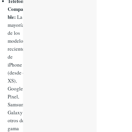
Teléfono
Compati
ble:
La
mayoría
de los
modelos
recientes
de
iPhone
(desde el
XS),
Google
Pixel,
Samsung
Galaxy y
otros de
gama