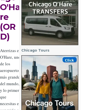
O'Ha
re
(OR
D)
Aterrizas en
Chicago Tours
O'Hare, uno
Imagen
de los
aeropuertos
más grandes
del mundo,
y lo primero
que
necesitas es