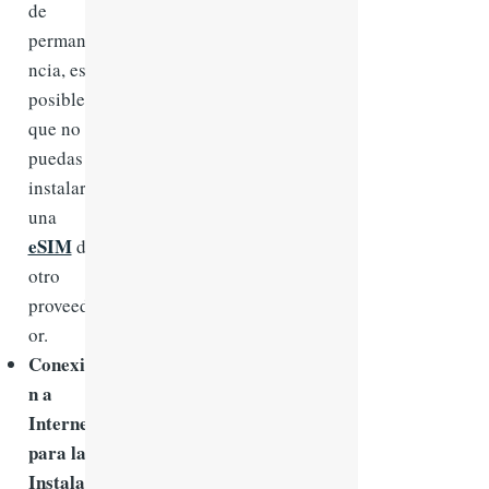
de
permane
ncia, es
posible
que no
puedas
instalar
una
eSIM
de
otro
proveed
or.
Conexió
n a
Internet
para la
Instalac