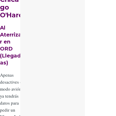
go
O'Hare
Al
Aterriza
r en
ORD
(Llegad
as)
Apenas
desactives el
modo avión,
ya tendrás
datos para
pedir un