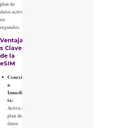
plan de
datos activo
en
segundos.
Ventaja
s Clave
de la
eSIM
Conexió
n
Inmedia
ta:
Activa tu
plan de
datos