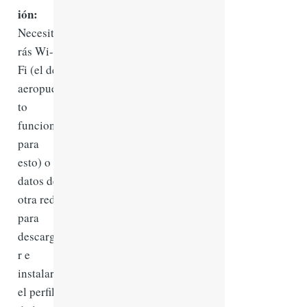
ión:
Necesita
rás Wi-
Fi (el del
aeropuer
to
funciona
para
esto) o
datos de
otra red
para
descarga
r e
instalar
el perfil