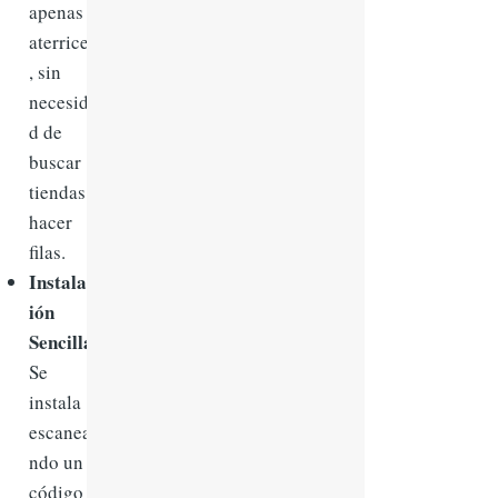
apenas
aterrices
, sin
necesida
d de
buscar
tiendas o
hacer
filas.
Instalac
ión
Sencilla:
Se
instala
escanea
ndo un
código