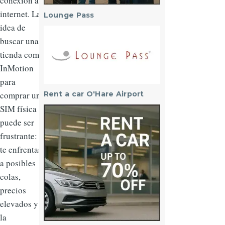
conexión a
internet. La
Lounge Pass
idea de
Imagen
buscar una
tienda como
InMotion
para
comprar una
Rent a car O'Hare Airport
SIM física
Imagen
puede ser
frustrante:
te enfrentas
a posibles
colas,
precios
elevados y
la