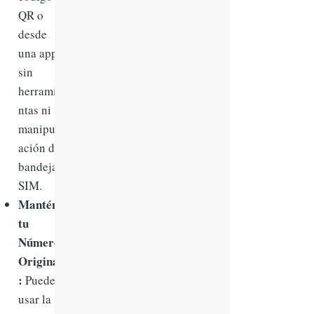
QR o
desde
una app,
sin
herramie
ntas ni
manipul
ación de
bandejas
SIM.
Mantén
tu
Número
Original
:
Puedes
usar la