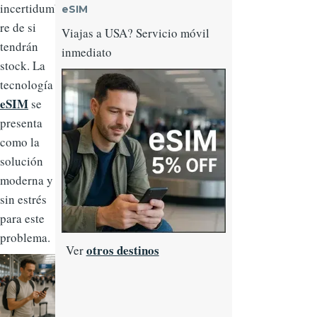
incertidumb
eSIM
re de si
Viajas a USA? Servicio móvil
tendrán
inmediato
stock. La
Imagen
tecnología
eSIM
se
presenta
como la
solución
moderna y
sin estrés
para este
problema.
otros destinos
Ver
Imagen