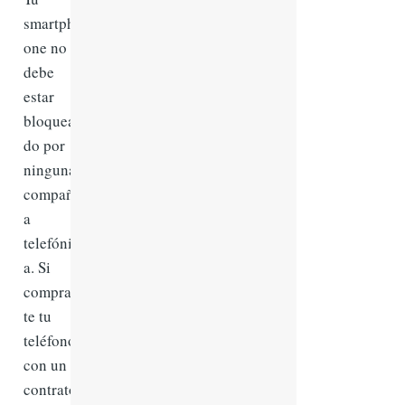
smartph
one no
debe
estar
bloquea
do por
ninguna
compañí
a
telefónic
a. Si
compras
te tu
teléfono
con un
contrato