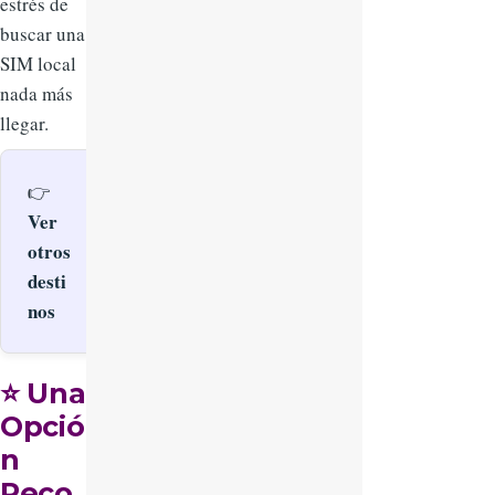
estrés de
buscar una
SIM local
nada más
llegar.
👉
Ver
otros
desti
nos
⭐
Una
Opció
n
Reco