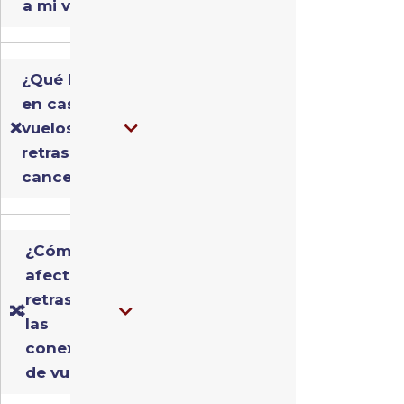
a mi vuelo?
¿Qué hacer
en caso de
❌
vuelos
retrasados o
cancelados?
¿Cómo
afectan los
retrasos a
🔀
las
conexiones
de vuelos?