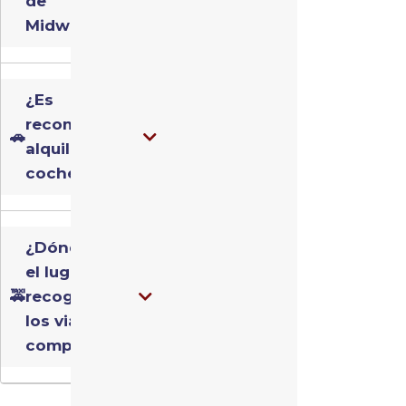
de
Midway?
¿Es
recomendable
🚗
alquilar un
coche?
¿Dónde está
el lugar de
🚕
recogida de
los viajes
compartidos?