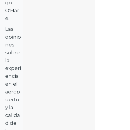
go
O'Har
e.
Las
opinio
nes
sobre
la
experi
encia
en el
aerop
uerto
y la
calida
d de