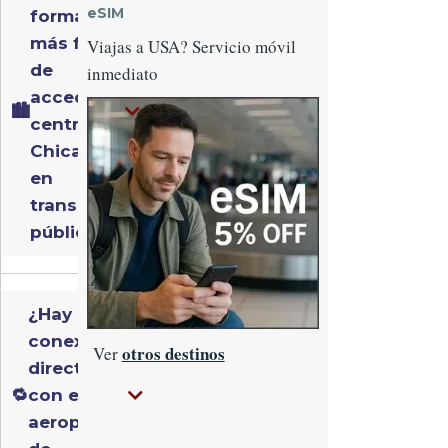
eSIM
forma
más fácil
Viajas a USA? Servicio móvil
de
inmediato
acceder al
Imagen
🏙️
centro de
Chicago
en
transporte
público?
¿Hay
conexión
otros destinos
Ver
directa
🔁
con el
aeropuerto