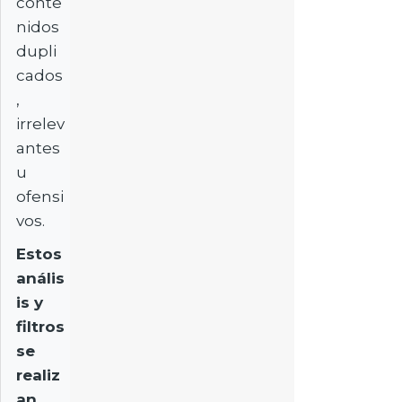
conte
nidos
dupli
cados
,
irrelev
antes
u
ofensi
vos.
Estos
anális
is y
filtros
se
realiz
an