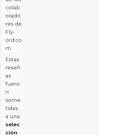
colab
orado
res de
Fly-
ord.co
m.
Estas
reseñ
as
fuero
n
some
tidas
a una
selec
ción