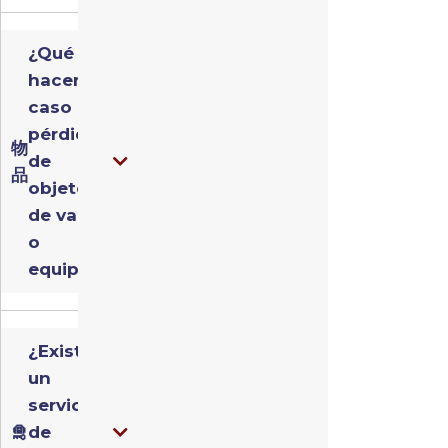
¿Qué
hacer en
caso de
pérdida
物
de
品
objetos
de valor
o
equipaje?
¿Existe
un
servicio
🛅
de