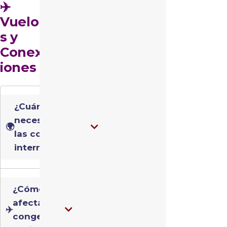
✈️
Vuelo
s y
Conex
iones
¿Cuánto tiempo
necesito para
🌍
las conexiones
internacionales?
¿Cómo
afecta la
✈️
congestión