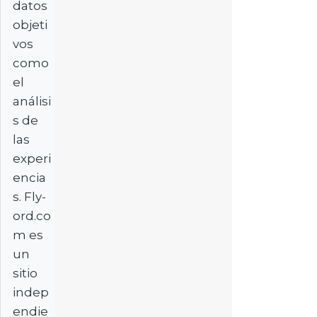
datos
objeti
vos
como
el
análisi
s de
las
experi
encia
s. Fly-
ord.co
m es
un
sitio
indep
endie