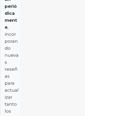
perió
dica
ment
e
,
incor
poran
do
nueva
s
reseñ
as
para
actual
izar
tanto
los